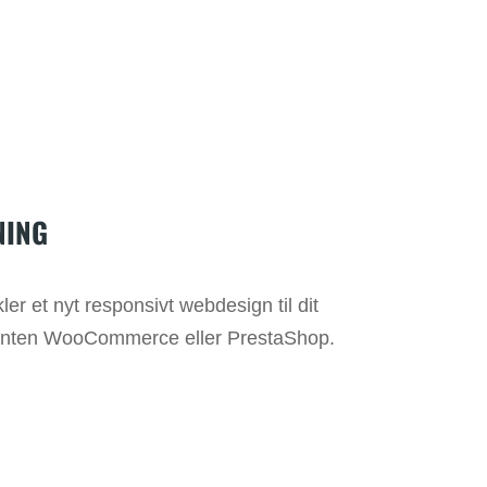
NING
er et nyt responsivt webdesign til dit
n enten WooCommerce eller PrestaShop.