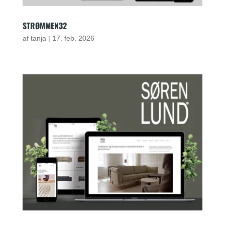
STRØMMEN32
af
tanja
|
17. feb. 2026