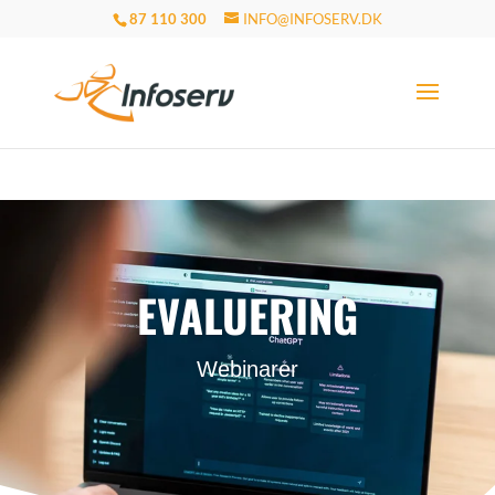
87 110 300
INFO@INFOSERV.DK
EVALUERING
Webinarer