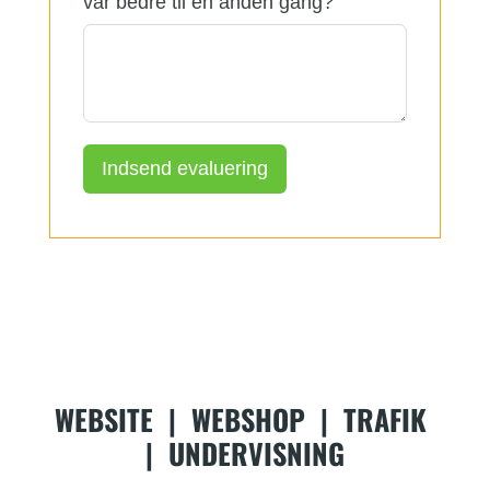
var bedre til en anden gang?
Indsend evaluering
WEBSITE
|
WEBSHOP
|
TRAFIK
|
UNDERVISNING